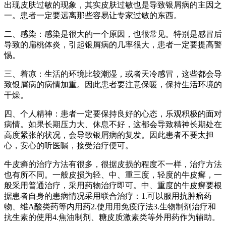
出现皮肤过敏的现象，其实皮肤过敏也是导致银屑病的主因之
一。患者一定要远离那些容易让专家过敏的东西。
二、感染：感染是很大的一个原因，也很常见。特别是感冒后
导致的扁桃体炎，引起银屑病的几率很大，患者一定要提高警
惕。
三、着凉：生活的环境比较潮湿，或者天冷感冒，这些都会导
致银屑病的病情加重。因此患者要注意保暖，保持生活环境的
干燥。
四、个人精神：患者一定要保持良好的心态，乐观积极的面对
病情。如果长期压力大、休息不好，这都会导致精神长期处在
高度紧张的状况，会导致银屑病的复发。因此患者不要太担
心，安心的听医嘱，接受治疗便可。
牛皮癣的治疗方法有很多，很据皮损的程度不一样，治疗方法
也有所不同。一般皮损为轻、中、重三度，轻度的牛皮癣，一
般采用普通治疗，采用药物治疗即可。中、重度的牛皮癣要根
据患者自身的患病情况采用联合治疗：1.可以服用抗肿瘤药
物、维A酸类药等内用药2.使用用免疫疗法3.生物制剂治疗和
抗生素的使用4.焦油制剂、糖皮质激素类等外用药作为辅助。