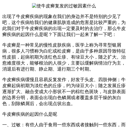
出现了牛皮癣疾病的现象在我们的身边并不是特别的少见了
吧，这个疾病给我们的健康肌肤造成的危害是比较严重的，为
此我们对于牛皮癣疾病的出现一定要及时的去治疗，那么牛皮
癣疾病的起因什么是呢？下面让我们一起来了解一下吧：
牛皮癣是一种常见的慢性皮肤疾病，医学上称为寻常型银屑
病，很多人习惯称为白疕或松皮癣，是由于多种原因导致特征
性皮损，起病初期为淡红色丘疹、有绿豆大小，随之扩大。治
愈难度很大，能够根治的人很少，主要以缓解病情治疗为主，
消退后有进行期、静止期、退行期三个时期。
牛皮癣疾病缓慢且容易反复发作，好发于头皮、四肢伸侧；牛
皮癣起病初期为淡红色的丘疹，约为绿豆大小；随之发展丘疹
逐渐扩大、融合变成大小形状不一的棕红色斑块，与皮肤表面
的边界分明，表面会出现白色鳞屑或者覆盖多层干燥的灰白
色，刮除鳞屑后，会出现点状出血。
牛皮癣疾病的起因什么是呢
一、过敏：有些人由于食用一些东西或者接触到一些东西，而