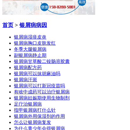
首页
>
银屑病病因
银屑病湿疹皮炎
银屑病胸口皮肤发红
冬季大腿银屑病
副银屑病静止期
银屑病甘草酸二铵肠溶胶囊
银屑病配方药
银屑病可以抹胡麻油吗
银屑病汗斑
银屑病可以打新冠疫苗吗
有啥中成药可以治疗银屑病
银屑病妊娠期使用生物制剂
足疗治银屑病
指甲银屑病打什么针
银屑病外用保湿剂的作用
怎么让银屑病复发
为什么青少年会得银屑病