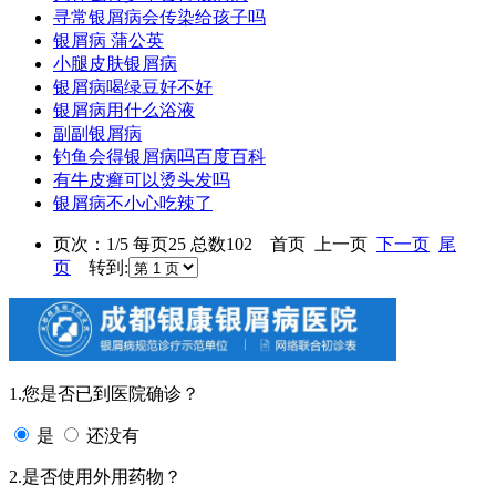
寻常银屑病会传染给孩子吗
银屑病 蒲公英
小腿皮肤银屑病
银屑病喝绿豆好不好
银屑病用什么浴液
副副银屑病
钓鱼会得银屑病吗百度百科
有牛皮癣可以烫头发吗
银屑病不小心吃辣了
页次：1/5 每页25 总数102 首页 上一页
下一页
尾
页
转到:
1.您是否已到医院确诊？
是
还没有
2.是否使用外用药物？