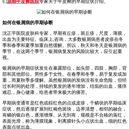
们
成都牛皮癣医院
专家关于牛皮癣的早期症状介绍。
如何在银屑病的早期诊断
沈正平医院皮肤科专家，早期有丘疹，斑丘疹，尺度，薄膜，
出血为主要特征。临床上,咨询，大多数银屑病患者皮疹在冬
季和春季和夏季加重自然缓解。所以，秋天和冬天是银屑病的
季节，在这两个季节，银屑病复发的风险比较大，应引起重
视。
银屑病的早期症状发生在暴露部位，如头部，四肢，胸部，背
部和其他部位。男性多于女性。在春季和冬季，易于复发或加
重，而夏秋季多缓解。虽然银屑病的发病没有生命危险，但经
过长时间的处理，持续的复发的逐年增加，结垢的出血，瘙痒
难忍，身心健康，给患者带来极大的痛苦。
早期病变通常是红色或棕红色的点或皮疹，干鳞状的早期临床
症状，然后逐渐扩展到红褐色斑块，边界清楚，相邻的融合，
有鳞的银白色，逐渐增厚。从无到有，规模是不合格的落红，
表面光滑，称为薄膜现象，剥离膜针头小点状出血，细的红色
表面点状出血。