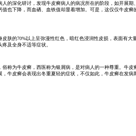
病人的深化研讨，发现牛皮癣病人的病况所在的阶段，如开展期
钙值也下降，而血硒、血铁值却显着增加。可是，这仅仅牛皮癣
身皮肤的70%以上呈弥漫性红色，暗红色浸润性皮损，表面有大
头疼及全身不适等症状。
，俗称为牛皮癣，西医称为银屑病，是对病人的一种尊重。牛皮
展，牛皮癣会表现出冬重夏轻的症状，不仅如此，牛皮癣在发病