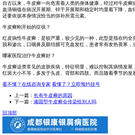
自古以来，牛皮癣一向危害着人类的身体健康，经过对牛皮癣
血清铜值在病况开展期、锌于开展期和稳定时均显着下降，血
还要依据本身情况恰当的弥补所需元素。
牛皮癣刚开始的症状？
红皮病性牛皮癣：是较严重，较少见的一种，此型是指在约全
脱和渗出，口咽鼻及眼结膜可充血发红，患者常有发热畏寒，
哪家医院治疗牛皮癣好？
牛皮癣这类常见的皮肤疾病，特征明显，难以控制其病情发展
红斑大小不等，多发于头皮、背部和四肢。而且随着季节的发
看不懂？在线咨询专家
看懂了？立即预约挂号
上一篇：
长有牛皮癣的原因
下一篇：
顽固型牛皮癣会传染给别人吗
回顶部