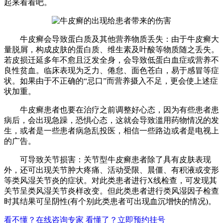
起来看看吧。
牛皮癣会导致蛋白质及其他营养物质丢失：由于牛皮癣大
量脱屑，构成皮肤的蛋白质、维生素及叶酸等物质随之丢失。
若皮损迁延多年不愈且泛发全身，会导致低蛋白血症或营养不
良性贫血。临床表现为乏力、倦怠、面色苍白，易于感冒等症
状。如果由于不正确的“忌口”而营养摄入不足，更会使上述症
状加重。
牛皮癣患者也要在治疗之前调整好心态，因为有些患者患
病后，会出现急躁，恐惧心态，这就会导致滥用药物情况的发
生，或者是一些患者病急乱投医，相信一些路边或者是电视上
的广告。
可导致关节损害：关节型牛皮癣患者除了具有皮肤表现
外，还可出现关节肿大疼痛、活动受限、晨僵、有积液或变形
等类风湿关节炎的症状。对此类患者进行X线检查，可发现其
关节呈类风湿关节炎样改变。但此类患者进行类风湿因子检查
时其结果可呈阴性(有个别此类患者可出现血沉增快的情况)。
看不懂？在线咨询专家
看懂了？立即预约挂号