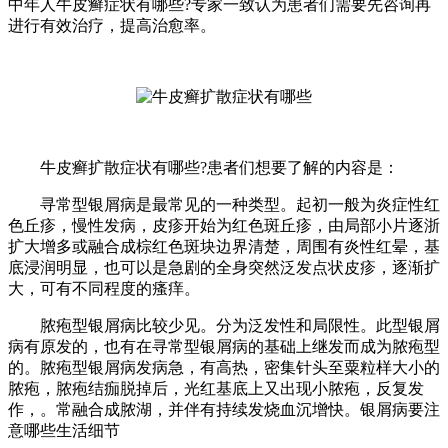
中年人牛皮癣症状有哪些?专家一致认为患者们需要先咨询再
进行有效治疗，提高治愈率。
牛皮癣扩散症状有哪些?患者们想要了解的内容是：
寻常型银屑病是最常见的一种类型。起初一般为炎症性红
色丘疹，慢性发病，皮疹开始为红色斑丘疹，由局部小片逐浙
扩大增多或融合成棕红色斑块边界清楚，周围有炎性红晕，基
底浸润明显，也可以是急剧的全身突然泛发点状皮疹，逐渐扩
大，可有不同程度的瘙痒。
脓疱型银屑病比较少见。分为泛发性和局限性。此型银屑
病有原发的，也有在寻常型银屑病的基础上继发而成为脓疱型
的。脓疱型银屑病发病急，有高热，密集针头至粟粒样大小的
脓疱，脓疱结痂脱掉后，光红基底上又出现小脓疱，反复发
作，。常融合成脓湖，并伴有持续发烧血沉增快。银屑病要注
意哪些生活细节