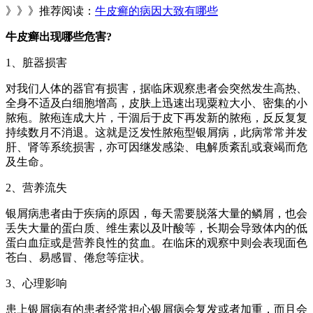
》》》推荐阅读：
牛皮癣的病因大致有哪些
牛皮癣出现哪些危害?
1、脏器损害
对我们人体的器官有损害，据临床观察患者会突然发生高热、
全身不适及白细胞增高，皮肤上迅速出现粟粒大小、密集的小
脓疱。脓疱连成大片，干涸后于皮下再发新的脓疱，反反复复
持续数月不消退。这就是泛发性脓疱型银屑病，此病常常并发
肝、肾等系统损害，亦可因继发感染、电解质紊乱或衰竭而危
及生命。
2、营养流失
银屑病患者由于疾病的原因，每天需要脱落大量的鳞屑，也会
丢失大量的蛋白质、维生素以及叶酸等，长期会导致体内的低
蛋白血症或是营养良性的贫血。在临床的观察中则会表现面色
苍白、易感冒、倦怠等症状。
3、心理影响
患上银屑病有的患者经常担心银屑病会复发或者加重，而且会