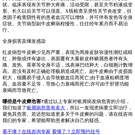
状。临床表现有关节肿大疼痛，活动受限，甚至关节积液或变
形。长久以后关节可以强直。X线检查呈类性关节炎改变，但
类因子检查阴性有的患者血沉可以增快，并可伴有发热等全身
症状。关节病型副牛皮癣病程慢性，往往经年累月而不易治
疗。
全身损害及继发感染
红皮病型牛皮癣少见而严重，表现为周身皮肤弥漫性潮红或暗
红，肿胀或伴有渗出，表面覆有大量麸皮样鳞屑患者伴有头
痛、发热、畏寒等全身不适，浅表淋巴结肿大，白细胞计数增
高。若没有及时正确处理极易造成死亡。副牛皮癣由于皮损面
积大，细菌易于侵入会导致败血症而死亡;由于血液粘稠度增
高、血容量不足等，导致心力衰竭而死亡;亦可由于肝肾功能
衰竭而导致死亡。
哪些是牛皮癣危害?
通过以上专家对银屑病发病危害的介绍，
我们知道了
银屑病危害有多大
，所以一发现患病要立即治疗，
避免其危害。若还想知道更多关于牛皮癣的问题，请在线咨询
我们的专家，希望能帮助患者解决自己的疑惑。
看不懂？在线咨询专家
看懂了？立即预约挂号