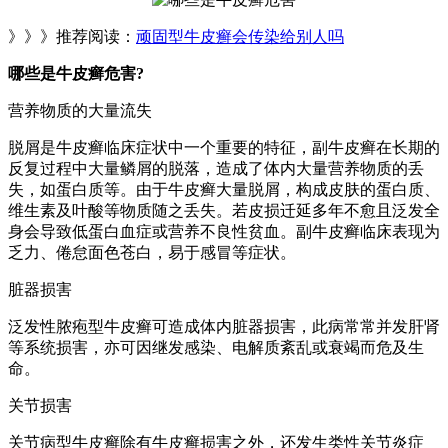
》》》推荐阅读：
顽固型牛皮癣会传染给别人吗
哪些是牛皮癣危害?
营养物质的大量流失
脱屑是牛皮癣临床症状中一个重要的特征，副牛皮癣在长期的
反复过程中大量鳞屑的脱落，造成了体内大量营养物质的丢
失，如蛋白质等。由于牛皮癣大量脱屑，构成皮肤的蛋白质、
维生素及叶酸等物质随之丢失。若皮损迁延多年不愈且泛发全
身会导致低蛋白血症或营养不良性贫血。副牛皮癣临床表现为
乏力、倦怠面色苍白，易于感冒等症状。
脏器损害
泛发性脓疱型牛皮癣可造成体内脏器损害，此病常常并发肝肾
等系统损害，亦可因继发感染、电解质紊乱或衰竭而危及生
命。
关节损害
关节病型牛皮癣除有牛皮癣损害之外，还发生类性关节炎症